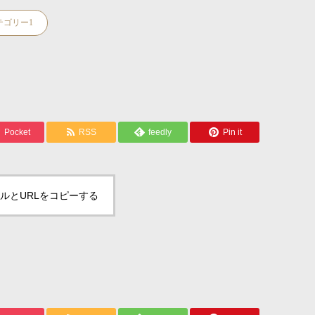
テゴリー1
Pocket
RSS
feedly
Pin it
ルとURLをコピーする